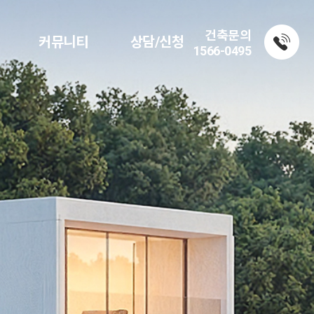
건축문의
커뮤니티
상담/신청
1566-0495