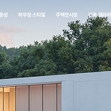
윤성
하우징 스타일
주택전시장
건축 갤러리