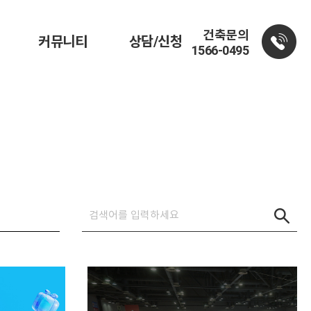
건축문의
커뮤니티
상담/신청
1566-0495