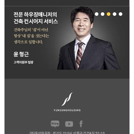
(주)윤성하우징 : 경기도 안산시 상록구 건건4길 52-10