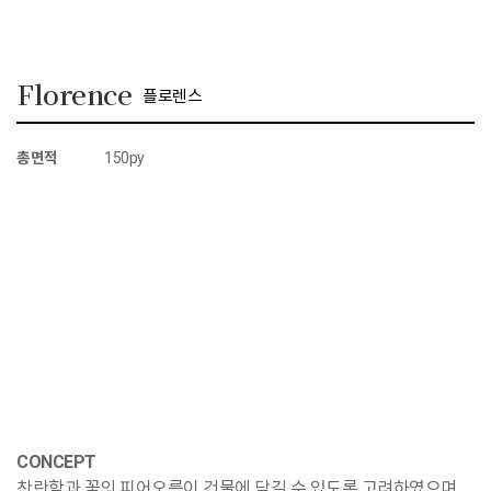
Florence
플로렌스
총면적
150py
CONCEPT
찬란함과 꽃의 피어오름이 건물에 담길 수 있도록 고려하였으며