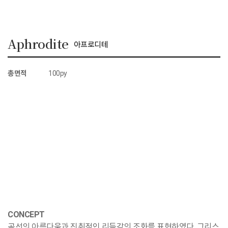
Aphrodite
아프로디테
총면적
100py
CONCEPT
곡선의 아름다움과 진취적인 리듬감의 조화를 표현하였다. 그리스