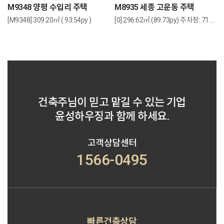
M9348 양평 수입리 주택
M8935 세종 고운동 주택
[M9348] 309.20㎡ ( 93.54py )
[0] 296.62㎡ (89.73py) 주차장: 71.29㎡ (21.56py)
건축주님이 믿고 맡길 수 있는 기업
윤성하우징과 함께 하세요.
고객상담센터
1566-0495
빠른건축상담