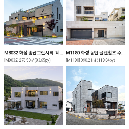
M8032 화성 송산그린시티 ‘테라스’
M1180 화성 동탄 글렌힐즈 주택
[M8032] 276.53㎡(83.65py)
[M1180] 390.21㎡ (118.04py)