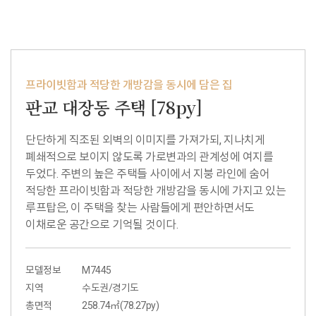
프라이빗함과 적당한 개방감을 동시에 담은 집
판교 대장동 주택 [78py]
단단하게 직조된 외벽의 이미지를 가져가되, 지나치게
폐쇄적으로 보이지 않도록 가로변과의 관계성에 여지를
두었다. 주변의 높은 주택들 사이에서 지붕 라인에 숨어
적당한 프라이빗함과 적당한 개방감을 동시에 가지고 있는
루프탑은, 이 주택을 찾는 사람들에게 편안하면서도
이채로운 공간으로 기억될 것이다.
모델정보
M7445
지역
수도권/경기도
총면적
258.74㎡(78.27py)