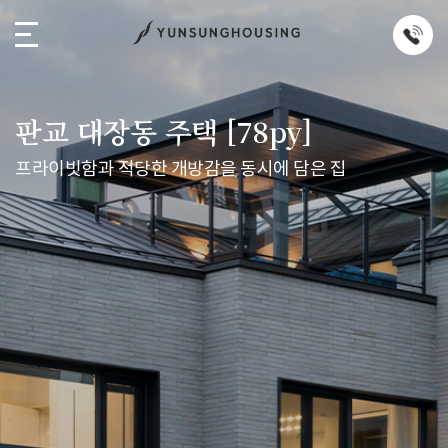
판교 대장동 주택 [78py]
프라이빗함과 적당한 개방감을 동시에 담은 집