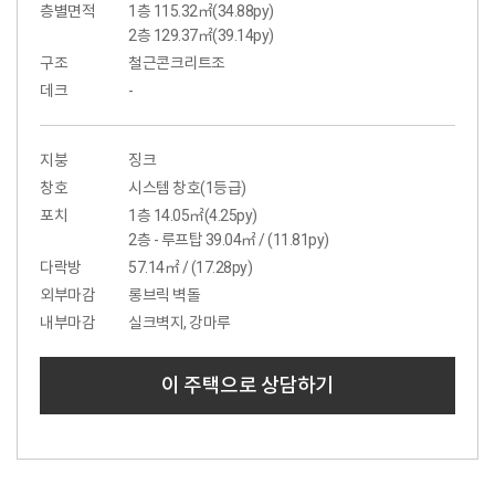
층별면적
1층 115.32㎡(34.88py)
2층 129.37㎡(39.14py)
구조
철근콘크리트조
데크
-
지붕
징크
창호
시스템 창호(1등급)
포치
1층 14.05㎡(4.25py)
2층 - 루프탑 39.04㎡ / (11.81py)
다락방
57.14㎡ / (17.28py)
외부마감
롱브릭 벽돌
내부마감
실크벽지, 강마루
이 주택으로 상담하기