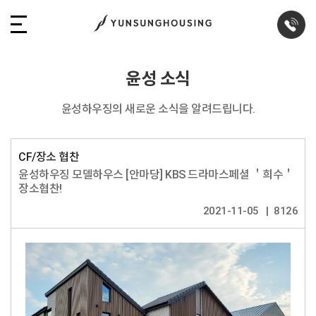
윤성 소식
윤성하우징의 새로운 소식을 알려드립니다.
CF/장소 협찬
윤성하우징 모델하우스 [안마당] KBS 드라마스페셜 ＇희수＇
장소협찬!
2021-11-05
8126