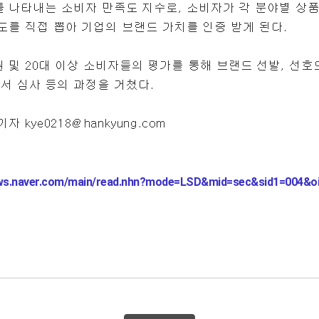
ews.naver.com/main/read.nhn?mode=LSD&mid=sec&sid1=004&o