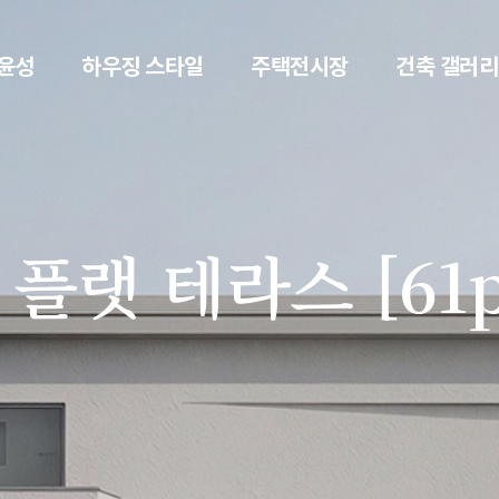
윤성
하우징 스타일
주택전시장
건축 갤러리
플랫 테라스 [61p