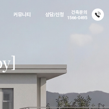
건축문의
커뮤니티
상담/신청
1566-0495
y]