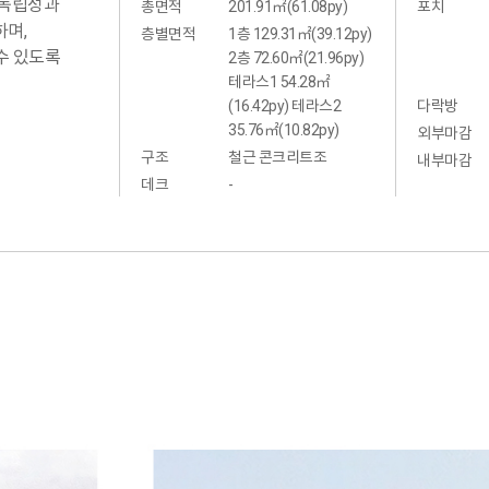
 독립성과
총면적
201.91㎡(61.08py)
포치
하며,
층별면적
1층 129.31㎡(39.12py)
수 있도록
2층 72.60㎡(21.96py)
테라스1 54.28㎡
(16.42py) 테라스2
다락방
35.76㎡(10.82py)
외부마감
구조
철근 콘크리트조
내부마감
데크
-