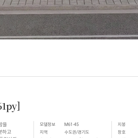
1py]
함을
모델정보
M61-45
지붕
분하고
지역
수도권/경기도
창호