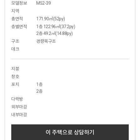
모델정보
M52-39
지역
총면적
171.90㎡(52py)
층별면적
1층 122.96㎡(37.2py)
2층 49.2㎡(14.88py)
구조
경량목구조
데크
지붕
창호
포치
1층
2층
다락방
외부마감
내부마감
이 주택으로 상담하기