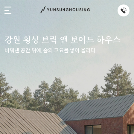
강원 횡성 브릭 앤 보이드 하우스
비워낸 공간 위에, 숲의 고요를 쌓아 올리다