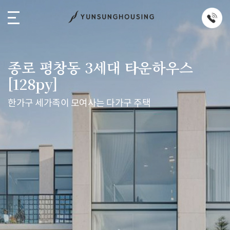
종로 평창동 3세대 타운하우스
[128py]
한가구 세가족이 모여사는 다가구 주택