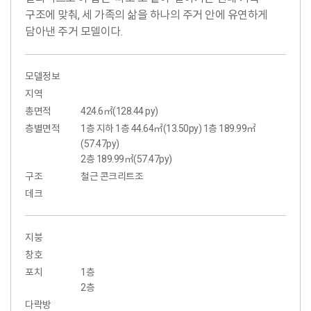
구조에 맞춰, 세 가족의 삶을 하나의 주거 안에 유연하게
담아낸 주거 모델이다.
모델정보
지역
총면적
424.6㎡(128.44 py)
층별면적
1층 지하 1층 44.64㎡(13.50py) 1층 189.99㎡
(57.47py)
2층 189.99㎡(57.47py)
구조
철근 콘크리트조
데크
지붕
창호
포치
1층
2층
다락방