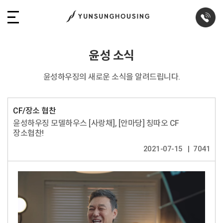
윤성 소식
윤성하우징의 새로운 소식을 알려드립니다.
CF/장소 협찬
윤성하우징 모델하우스 [사랑채], [안마당] 칭따오 CF
장소협찬!
2021-07-15
7041