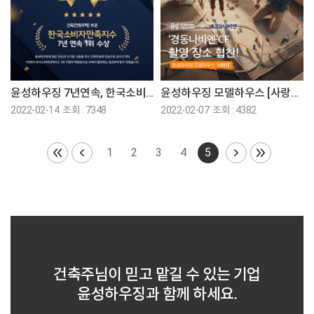
윤성하우징 7년연속, 한국소비자만족지수1위 수상
윤성하우징 모델하우스 [사랑채] 경동나비엔 CF장소협찬!
2022-02-14 조회 : 7348
2022-02-07 조회 : 4382
1
2
3
4
5
건축주님이 믿고 맡길 수 있는 기업
윤성하우징과 함께 하세요.