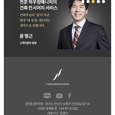
(주)윤성하우징 : 경기도 안산시 상록구 건건4길 52-10
사업자 등록번호 : 134-87-01322
대표이사 : 윤용식