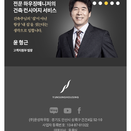
(주)윤성하우징 : 경기도 안산시 상록구 건건4길 52-10
사업자 등록번호 : 134-87-01322
대표이사 : 윤용식