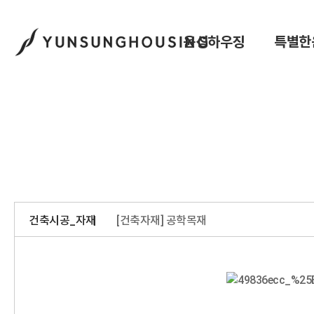
윤성하우징
특별한
건축시공_자재
[건축자재] 공학목재